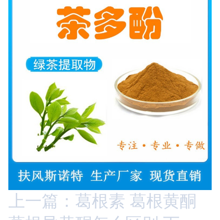
上一篇：葛根素 葛根黄酮