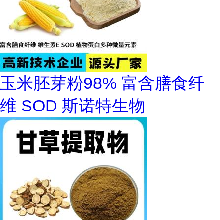
玉米胚芽粉98% 富含膳食纤
维 SOD 斯诺特生物