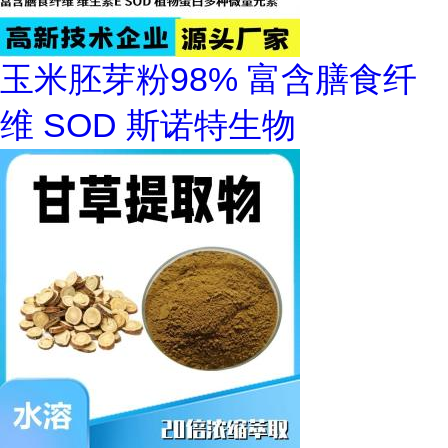
玉米胚芽粉98% 富含膳食纤
维 SOD 斯诺特生物