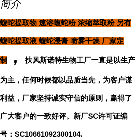
简介
蝮蛇提取物 速溶蝮蛇粉
浓缩萃取粉 另有
蝮蛇提取液 蝮蛇浸膏 喷雾干燥 厂家定
，
制
扶风斯诺特生物工厂一直是以生产
为主，任何时候都以品质当先，为客户谋
利益，厂家坚持诚实守信的原则，赢得了
广大客户的一致好评。新厂SC许可证编
号：SC10661092300104.