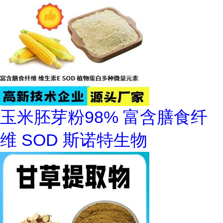
玉米胚芽粉98% 富含膳食纤
维 SOD 斯诺特生物