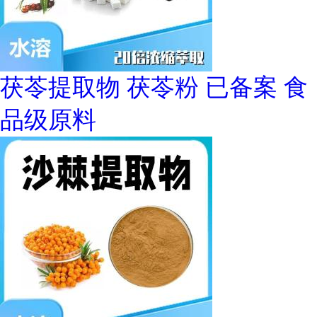
茯苓提取物 茯苓粉 已备案 食
品级原料