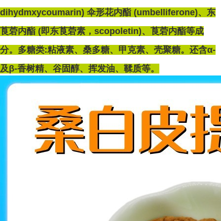
dihydmxycoumarin) 伞形花内酯 (umbelliferone)、东
莨菪内酯 (即东莨菪素，scopoletin)、莨菪内酯等成
分。多糖类:粘液素、桑多糖、甲克素、壳聚糖。还含α-
及β-香树精、谷固醇、挥发油、鞣质等。