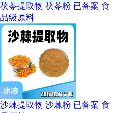
茯苓提取物 茯苓粉 已备案 食
品级原料
沙棘提取物 沙棘粉 已备案 食