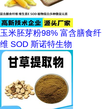
玉米胚芽粉98% 富含膳食纤
维 SOD 斯诺特生物