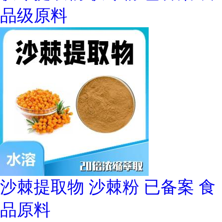
品级原料
沙棘提取物 沙棘粉 已备案 食
品原料