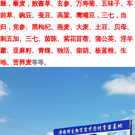
棘，藜麦，败酱草、玄参、万寿菊、五味子、车
前草、豌豆、蚕豆、高粱、鹰嘴豆，三七，当
归，党参、黑枸杞、燕麦、大麦、土豆、贝母、
刺五加、三七、茵陈、紫花苜蓿、蒲公英、淫羊
藿、亚麻籽、青稞、独活、柴胡、板蓝根、生
地、苦荞麦
等等。