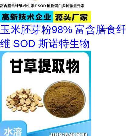
玉米胚芽粉98% 富含膳食纤
维 SOD 斯诺特生物