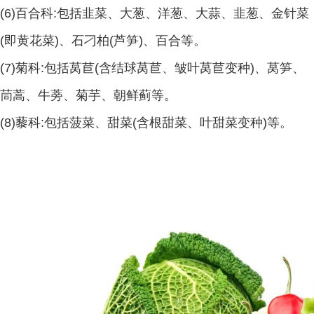
(6)百合科:包括韭菜、大葱、洋葱、大蒜、韭葱、金针菜
(即黄花菜)、石刁柏(芦笋)、百合等。
(7)菊科:包括莴苣(含结球莴苣、皱叶莴苣变种)、莴笋、
茼蒿、牛蒡、菊芋、朝鲜蓟等。
(8)藜科:包括菠菜、甜菜(含根甜菜、叶甜菜变种)等。