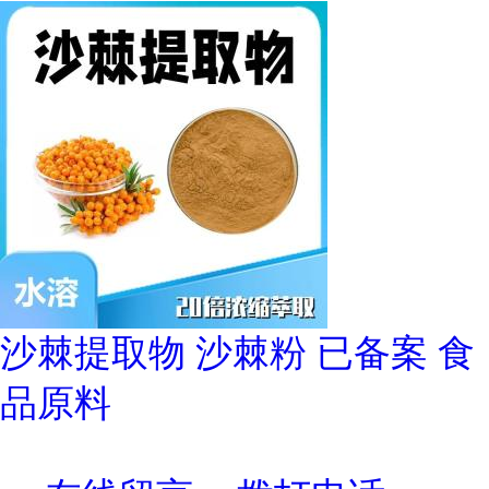
沙棘提取物 沙棘粉 已备案 食
品原料