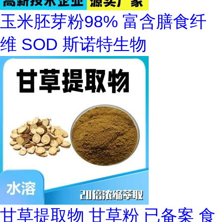
玉米胚芽粉98% 富含膳食纤
维 SOD 斯诺特生物
甘草提取物 甘草粉 已备案 食