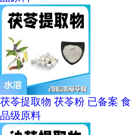
茯苓提取物 茯苓粉 已备案 食
品级原料