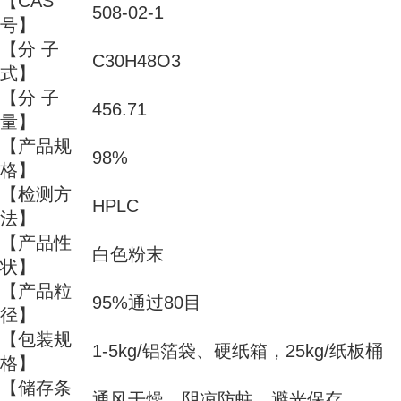
【CAS
508-02-1
号】
【分 子
C30H48O3
式】
【分 子
456.71
量】
【产品规
98%
格】
【检测方
HPLC
法】
【产品性
白色粉末
状】
【产品粒
95%通过80目
径】
【包装规
1-5kg/铝箔袋、硬纸箱，25kg/纸板桶
格】
【储存条
通风干燥，阴凉防蛀，避光保存