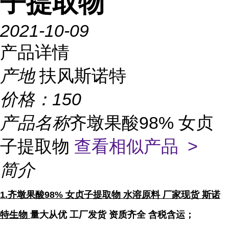
子提取物
2021-10-09
产品详情
产地
扶风斯诺特
价格：
150
产品名称
齐墩果酸98% 女贞
子提取物
查看相似产品 >
简介
1.
齐墩果酸98% 女贞子提取物 水溶原料
厂家现货 斯诺
特生物
量大从优
工厂发货
资质齐全
含税含运
；