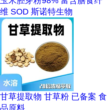
玉米胚芽粉98% 富含膳食纤
维 SOD 斯诺特生物
甘草提取物 甘草粉 已备案 食
品原料