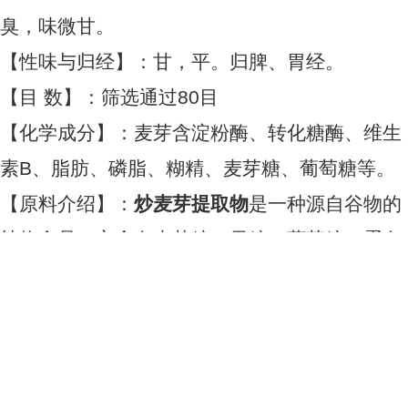
臭，味微甘。
【性味与归经】：甘，平。归脾、胃经。
【目 数】：筛选通过80目
【化学成分】：麦芽含淀粉酶、转化糖酶、维生
素B、脂肪、磷脂、糊精、麦芽糖、葡萄糖等。
【原料介绍】：
炒麦芽提取物
是一种源自谷物的
植物食品，它含有麦芽糖、果糖、葡萄糖、蛋白
质、小分子肽、人体必须的氨基酸和多种维生
素、矿物质等。
【储存】：置于阴凉干燥、避光，避高温处。
【包装】：协商或内用双层塑料袋，1公斤铝箔