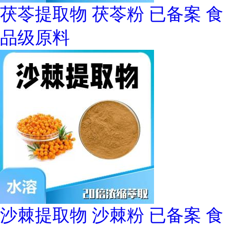
茯苓提取物 茯苓粉 已备案 食
品级原料
沙棘提取物 沙棘粉 已备案 食