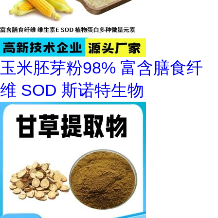
玉米胚芽粉98% 富含膳食纤
维 SOD 斯诺特生物