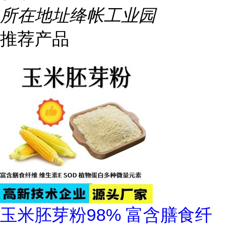
所在地址
绛帐工业园
推荐产品
玉米胚芽粉98% 富含膳食纤