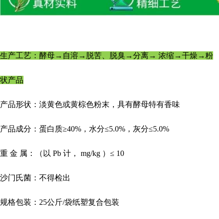
生产工艺：
酵母
→自溶→脱苦、脱臭→分离→ 浓缩→干燥→粉
状产品
产品形状
：淡黄色或黄棕色粉末，具有酵母特有香味
产品成分
：蛋白质
≥40%，水分≤
5
.0%，灰分≤
5
.0%
重
金
属：（以
Pb 计， mg/kg ）≤ 10
沙门氏菌：不得检出
规格包装：
25公斤/袋纸塑复合包装