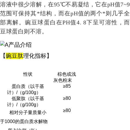
溶液中很少溶解，在95℃不易凝结，它在pH值7
~9
范围可保持其*结构，而在pH值的两个*则几乎全
部离解。豌豆球蛋白在PH值4.
8
下呈可溶性，而
豆球蛋白则不溶。
【
豌豆肽
理化指标
】
性状
棕色或浅
灰色粉末
≥85
蛋白质（以干基
计）/（g/100g）
≥80
低聚肽（以干基
计）/（g/100g）
≥80
相对分子量质量小
于1000的蛋白质水解物