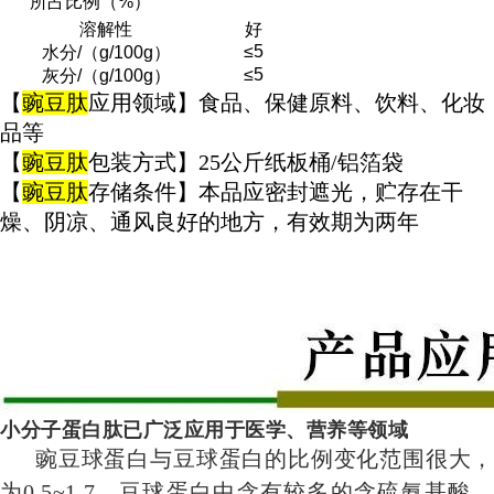
所占比例（%）
溶解性
好
≤5
水分/（g/100g）
≤5
灰分/（g/100g）
【
豌豆肽
应用领域】食品、保健原料、饮料、化妆
品等
【
豌豆肽
包装方式】25公斤纸板桶/铝箔袋
【
豌豆肽
存储条件】本品应密封遮光，贮存在干
燥、阴凉、通风良好的地方，有效期为两年
小分子蛋白肽已广泛应用于医学、营养等领域
豌豆球蛋白与豆球蛋白的比例变化范围很大，
为0.5~1.7。豆球蛋白中含有较多的含硫氨基酸、