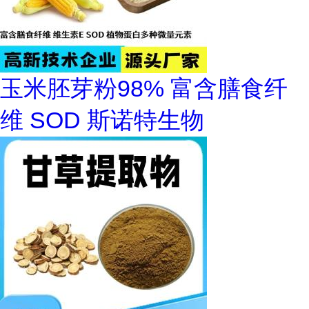
玉米胚芽粉98% 富含膳食纤
维 SOD 斯诺特生物