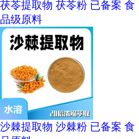
茯苓提取物 茯苓粉 已备案 食
品级原料
沙棘提取物 沙棘粉 已备案 食