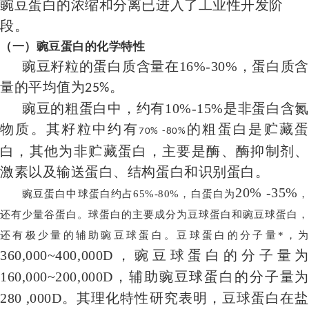
豌豆蛋白的浓缩和分离已进入了工业性开发阶
段。
（一）
豌豆蛋白的化学
特性
豌豆籽粒的蛋白质含量在16%-30%，蛋白质含
量的平均值为
。
25%
豌豆的粗蛋白中，约有10%-15%是非蛋白含氮
物质。其籽粒中约有
的粗蛋白是贮藏蛋
70% -80%
白，其他为非贮藏蛋白，主要是酶、酶抑制剂、
激素以及输送蛋白、结构蛋白和识别蛋白。
20% -35%
豌豆蛋白中球蛋白约占65%-80%，白蛋白为
，
还有少量谷蛋白。球蛋白的主要成分为豆球蛋白和豌豆球蛋白，
还有极少量的辅助豌豆球蛋白。豆球蛋白的分子量*，为
360,
000~400,000D
，豌豆球蛋白的分子量为
160,000
~200,000D
，辅助豌豆球蛋白的分子量为
280 ,000D。其理化特性研究表明，豆球蛋白在盐