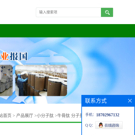
联系方式
手机：
18702967132
站首页
>
产品展厅
>
小分子肽
>
牛骨肽 分子量小于1000道尔顿
Q Q：