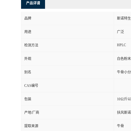
产品详请
品牌
斯诺特生
用途
广泛
HPLC
检测方法
外观
白色粉末
别名
牛骨小分
CAS编号
包装
10公斤
产地/厂商
扶风斯诺
提取来源
牛骨