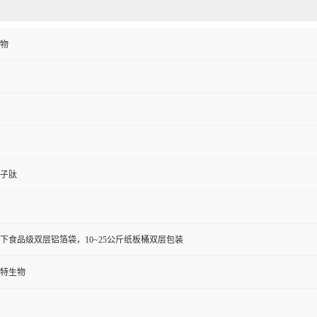
物
子肽
以下食品级双层铝箔袋，10~25公斤纸板桶双层包装
特生物