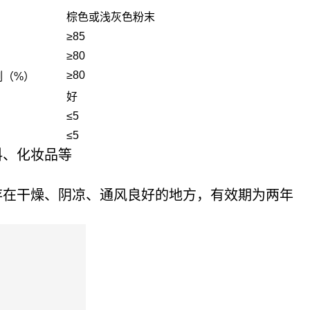
棕色或浅灰色粉末
≥85
≥80
≥80
例（%）
好
≤5
≤5
料、化妆品等
存在干燥、阴凉、通风良好的地方，有效期为两年