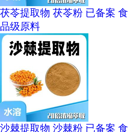
茯苓提取物 茯苓粉 已备案 食
品级原料
沙棘提取物 沙棘粉 已备案 食