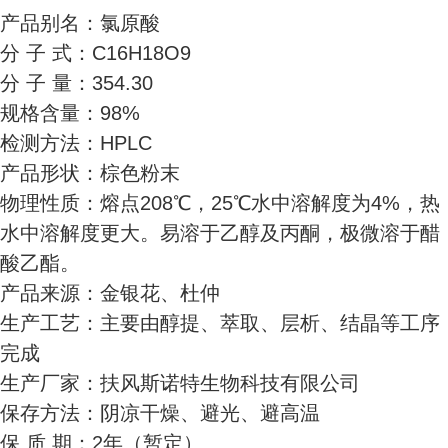
产品别名：氯原酸
分 子 式：C16H18O9
分 子 量：354.30
规格含量：98%
检测方法：HPLC
产品形状：棕色粉末
物理性质：熔点208℃，25℃水中溶解度为4%，热
水中溶解度更大。易溶于乙醇及丙酮，极微溶于醋
酸乙酯。
产品来源：金银花、杜仲
生产工艺：主要由醇提、萃取、层析、结晶等工序
完成
生产厂家：扶风斯诺特生物科技有限公司
保存方法：阴凉干燥、避光、避高温
保 质 期：2年（暂定）