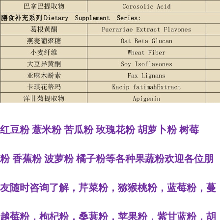
红豆粉 薏米粉 苦瓜粉 玫瑰花粉 胡萝卜粉 树莓
粉 香蕉粉 波萝粉 橘子粉等各种果蔬粉欢迎各位朋
友随时咨询了解，芹菜粉，猕猴桃粉，蓝莓粉，蔓
越莓粉，枸杞粉，桑葚粉，苹果粉，紫甘蓝粉，胡