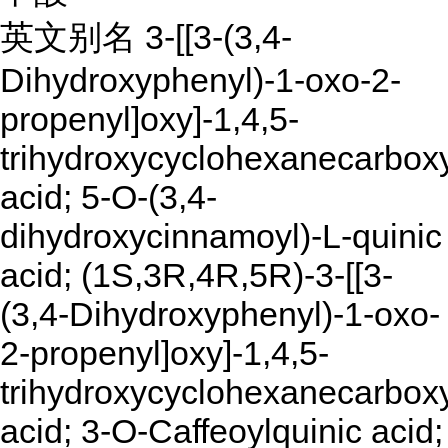
英文别名 3-[[3-(3,4-
Dihydroxyphenyl)-1-oxo-2-
propenyl]oxy]-1,4,5-
trihydroxycyclohexanecarboxy
acid; 5-O-(3,4-
dihydroxycinnamoyl)-L-quinic
acid; (1S,3R,4R,5R)-3-[[3-
(3,4-Dihydroxyphenyl)-1-oxo-
2-propenyl]oxy]-1,4,5-
trihydroxycyclohexanecarboxy
acid; 3-O-Caffeoylquinic acid;