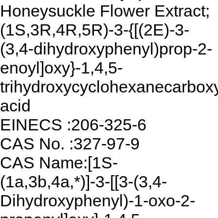
Honeysuckle Flower Extract;
(1S,3R,4R,5R)-3-{[(2E)-3-
(3,4-dihydroxyphenyl)prop-2-
enoyl]oxy}-1,4,5-
trihydroxycyclohexanecarboxy
acid
EINECS :206-325-6
CAS No. :327-97-9
CAS Name:[1S-
(1a,3b,4a,*)]-3-[[3-(3,4-
Dihydroxyphenyl)-1-oxo-2-