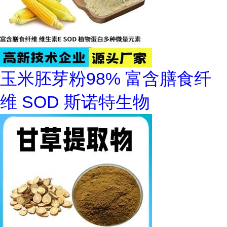
玉米胚芽粉98% 富含膳食纤
维 SOD 斯诺特生物