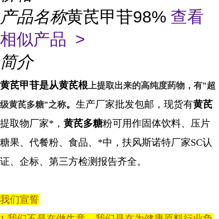
产品名称
黄芪甲苷98%
查看
相似产品 >
简介
黄芪甲苷是从黄芪根
上提取出来的高纯度药物，有"超
。
生产厂家批发包邮，现货有
黄芪
级黄芪多糖"之称
提取物
厂家
*，
黄芪多糖
粉可用作
固体饮料、压片
糖果、代餐粉、食品、*中，扶风斯诺特厂家
SC
认
证、企标、第三方检测报告齐全。
我们宣誓
1.我们不是在做生意，我们是在为健康原料行业负