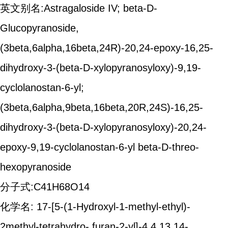
英文别名:Astragaloside IV; beta-D-
Glucopyranoside,
(3beta,6alpha,16beta,24R)-20,24-epoxy-16,25-
dihydroxy-3-(beta-D-xylopyranosyloxy)-9,19-
cyclolanostan-6-yl;
(3beta,6alpha,9beta,16beta,20R,24S)-16,25-
dihydroxy-3-(beta-D-xylopyranosyloxy)-20,24-
epoxy-9,19-cyclolanostan-6-yl beta-D-threo-
hexopyranoside
分子式:C41H68O14
化学名: 17-[5-(1-Hydroxyl-1-methyl-ethyl)-
2methyl-tetrahydro- furan-2-yl]-4,4,13,14-