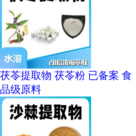
茯苓提取物 茯苓粉 已备案 食
品级原料