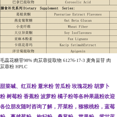
毛蕊花糖苷98% 肉苁蓉提取物 61276-17-3 麦角甾苷 肉
苁蓉粉 HPLC
甜菜碱、
红豆粉 薏米粉 苦瓜粉 玫瑰花粉 胡萝卜
粉 树莓粉 香蕉粉 波萝粉 橘子粉等各种果蔬粉欢迎
各位朋友随时咨询了解，芹菜粉，猕猴桃粉，蓝莓
粉，蔓越莓粉，枸杞粉，桑葚粉，苹果粉，紫甘蓝