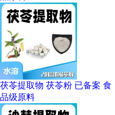
茯苓提取物 茯苓粉 已备案 食
品级原料