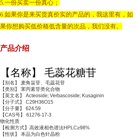
5.一份买卖一份真心；
6.如果你是来买货真价实的产品的，我这里有，如
果你想购买低价格低含量的次品，我们没有。
产品介绍
【名称】 毛蕊花糖苷
【别名】 麦角甾苷、毛蕊花苷
【类别】 苯丙素苷类化合物
【英文名】 Acteoside; Verbascoside; Kusaginin
【分子式】 C29H36O15
【分子量】 624.59
【CAS号】 61276-17-3
物化性质
【检测方式】高效液相色谱法HPLC≥98%
【性状】 本品为白色针晶粉