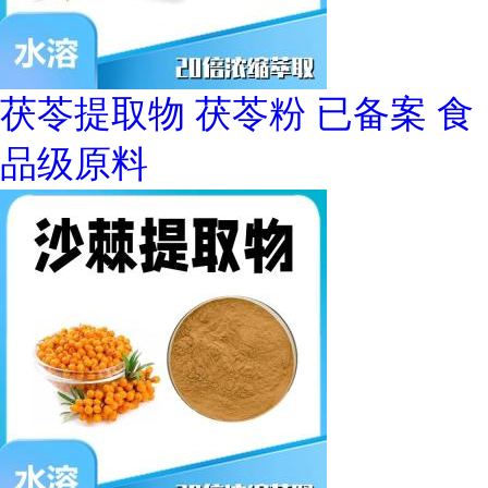
茯苓提取物 茯苓粉 已备案 食
品级原料