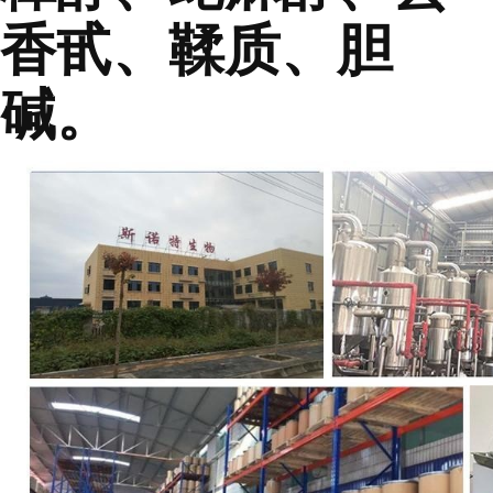
香甙、鞣质、胆
碱。