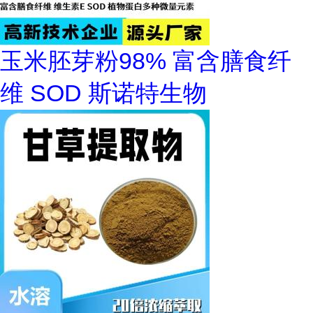
玉米胚芽粉98% 富含膳食纤
维 SOD 斯诺特生物