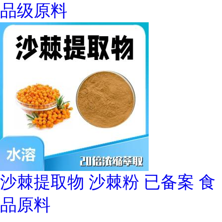
品级原料
沙棘提取物 沙棘粉 已备案 食
品原料