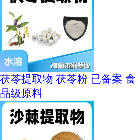
茯苓提取物 茯苓粉 已备案 食
品级原料