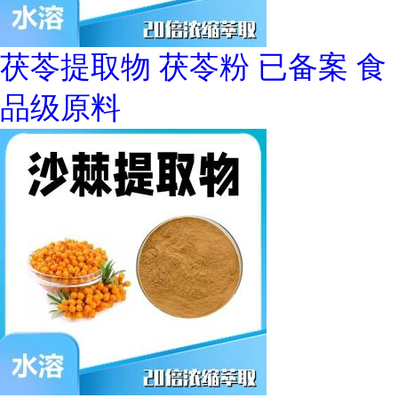
茯苓提取物 茯苓粉 已备案 食
品级原料