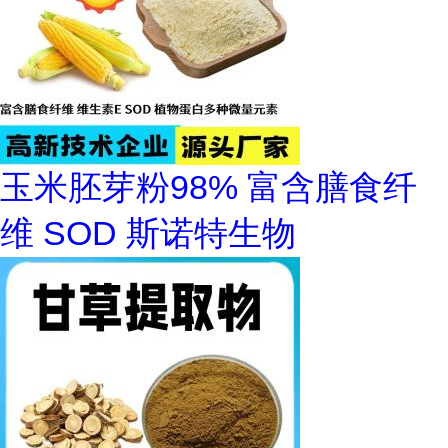
玉米胚芽粉98% 富含膳食纤
维 SOD 斯诺特生物