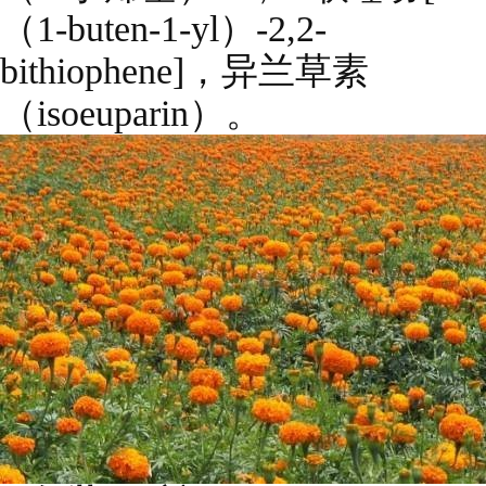
（1-buten-1-yl）-2,2-
bithiophene]，异兰草素
（isoeuparin）。