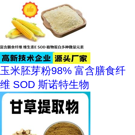
玉米胚芽粉98% 富含膳食纤
维 SOD 斯诺特生物