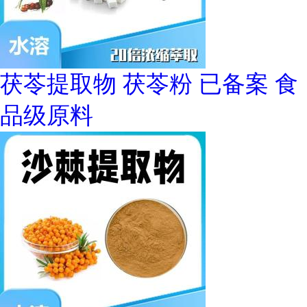
茯苓提取物 茯苓粉 已备案 食
品级原料