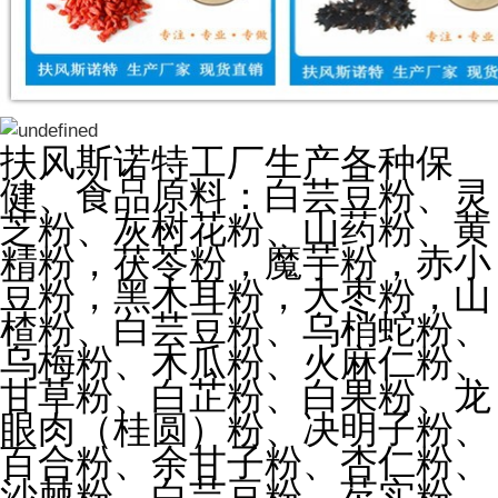
扶风斯诺特工厂生产各种保
健、食品原料：白芸豆粉、灵
芝粉、灰树花粉、山药粉、黄
精粉，茯苓粉，魔芋粉，赤小
豆粉，黑木耳粉，大枣粉，山
楂粉、白芸豆粉、乌梢蛇粉、
乌梅粉、木瓜粉、火麻仁粉、
甘草粉、白芷粉、白果粉、龙
眼肉（桂圆）粉、决明子粉、
百合粉、余甘子粉、杏仁粉、
沙棘粉、白芸豆粉、芡实粉、