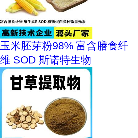
玉米胚芽粉98% 富含膳食纤
维 SOD 斯诺特生物