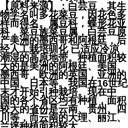
【原料来源】：白芸豆，其生
物学名叫多花菜豆，因花色多
样而得名。属豆科，蝶形花亚
科，菜豆族菜豆属，白芸豆原
产美洲的墨西哥和阿根廷，后
经人工栽培驯化 已适应冷凉
潮湿的高原地带。种植面积较
大的是美洲的阿根廷、美国、
墨西哥，欧洲的英国，亚洲的
中国、日本等。我国在16世纪
末才开始引种栽培。现在中
国的各个省区均有种植，面积
较大的省份是云南、贵州、四
川等，而云南的大理、丽江、
兰坪种植面积较大