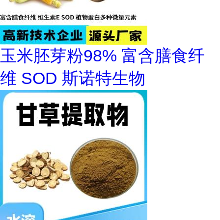
玉米胚芽粉98% 富含膳食纤
维 SOD 斯诺特生物