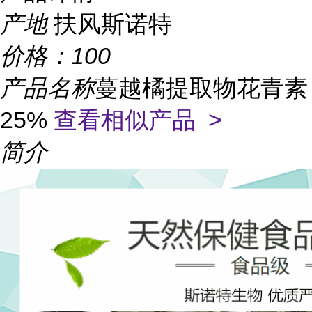
产地
扶风斯诺特
价格：
100
产品名称
蔓越橘提取物花青素
25%
查看相似产品 >
简介