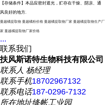
【存储条件】本品应密封遮光，贮存在干燥、阴凉、通
风良好的地方.
蔓越橘提取物
蔓越橘
粉价格
蔓越橘提取物
厂家
蔓越橘
提取物生产厂
家
蔓越橘
提取物厂家价格
...
联系我们
扶风斯诺特生物科技有限公司
联系人
杨经理
联系手机
18702967132
联系电话
187-0296-7132
所在地址
绛帐工业园