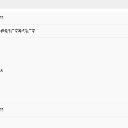
特
/保健品厂家等终端厂家
素
特