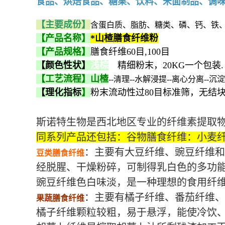
食品、烘焙食品、糖果、饮料、米面制品、调
【主要成份】
含蛋白质、脂肪、糖类、磷、钙、铁、
【产品名称】
*
山楂
膳食纤维粉
【产品规格】
膳食纤维60目,100目
【颜色性状】
浅棕
色
精细粉末，20KG一个包装.
【工艺流程】山楂
--清理--水解浸提--离心分离--沉
【理化指标
】
粉末流动性过80目标准筛，无结
斯诺特生物是西北地区专业的纤维素提取
同系列产品还包括：谷物膳食纤维：小麦
：主要有大豆纤维、豌豆纤维
豆类膳食纤维
经脱腥、干燥粉碎，可制得乳白色的多功
豌豆纤维色白味淡，是一种理想的食用纤
：主要有橘子纤维、番茄纤维、
果蔬膳食纤维
橘子纤维颗粒较粗，易于悬浮，能使冷饮