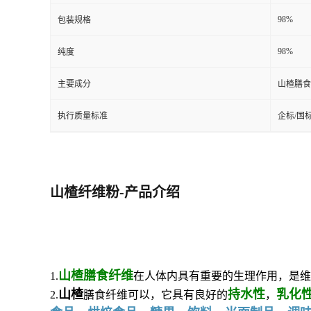
98%
包装规格
98%
纯度
主要成分
山楂膳食
执行质量标准
企标/国
山楂纤维粉-产品介绍
山楂
膳食纤维
1.
在人体内具有重要的生理作用，是维
山楂
持水性
乳化
2.
膳食纤维可以，它具有良好的
，