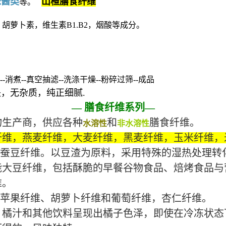
味酱类
山楂
膳食纤维
等。
胡萝卜素，维生素B1.B2，烟酸等成分。
淀--消煮--真空抽滤--洗涤干燥--粉碎过筛--成品
块，无杂质，纯正细腻
.
— 膳食纤维系列—
物生产商，供应各种
和
膳食纤维。
水溶性
非水溶性
纤维，燕麦纤维，大麦纤维，黑麦纤维，玉米纤维，
和蚕豆纤维。以豆渣为原料，采用特殊的湿热处理转
能大豆纤维，包括酥脆的早餐谷物食品、焙烤食品与
维。
苹果纤维、胡萝卜纤维和葡萄纤维，杏仁纤维。
、橘汁和其他饮料呈现出橘子色泽，即使在冷冻状态