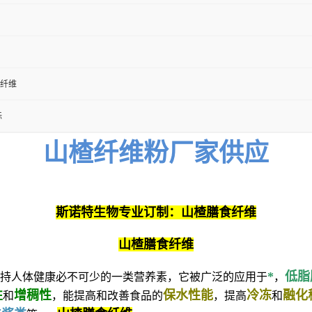
纤维
标
山楂纤维粉厂家供应
斯诺特生物专业订制：山楂膳食纤维
山楂
膳食纤维
*
低脂
持人体健康必不可少的一类营养素，它被广泛的应用于
，
性
增稠性
保水性能
冷冻
融化
和
，能提高和改善食品的
，提高
和