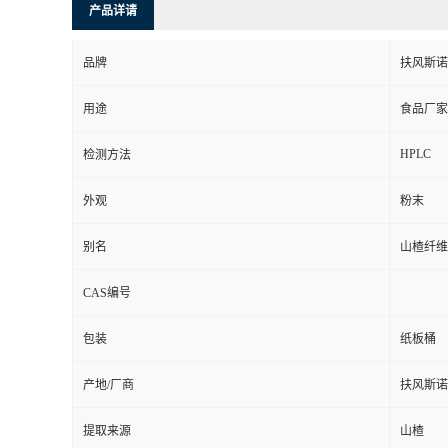
产品详请
品牌
扶风斯诺
用途
食品厂家
HPLC
检测方法
外观
粉末
别名
山楂纤维
CAS编号
包装
纸板桶
产地/厂商
扶风斯诺
提取来源
山楂