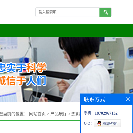
联系方式
手机：
18702967132
您当前的位置：
网站首页
>
产品展厅
>
膳食纤维
>
山楂纤维粉
Q Q：