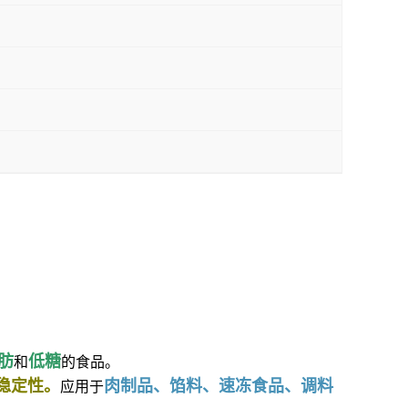
肪
低糖
和
的食品。
稳定性。
肉制品、馅料、速冻食品、调料
应用于