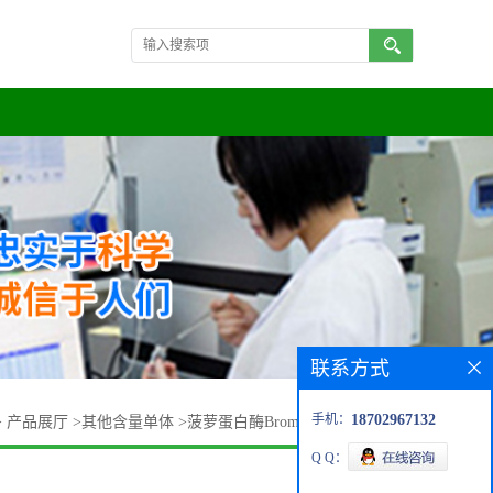
联系方式
手机：
18702967132
>
产品展厅
>
其他含量单体
>
菠萝蛋白酶Bromelain20万U/g活性
Q Q：