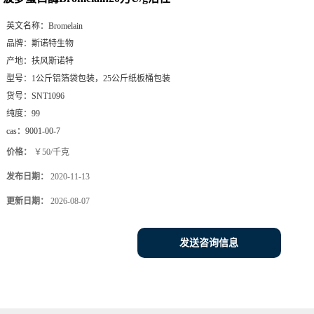
英文名称：
Bromelain
品牌：
斯诺特生物
产地：
扶风斯诺特
型号：
1公斤铝箔袋包装，25公斤纸板桶包装
货号：
SNT1096
纯度：
99
cas：
9001-00-7
价格：
￥50/千克
发布日期：
2020-11-13
更新日期：
2026-08-07
发送咨询信息