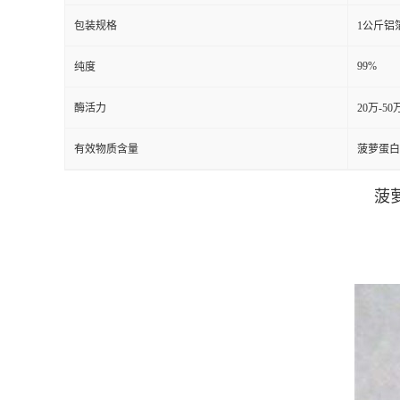
包装规格
1公斤铝
99%
纯度
酶活力
20万-50万
有效物质含量
菠萝蛋白
菠萝