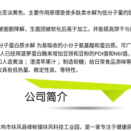
色至淡黄色。主要作用原理是使多肽类水解为低分子量的
使面筋降解，生面团被软化后易于加工。并能提高饼干与
分子蛋白质水解 为易吸收的小分子氨基酸和蛋白质。可广
人已经用菠萝蛋白酶来增加豆饼和豆粉的PDI值和NSI
人造黄油 ；澄清苹果汁 ；制造软糖；
给日常食品添味
仅具有低热量、稳定性高、等特性。
宝鸡市扶风县绛帐镇扶风科技工业园，是一家专注于健康