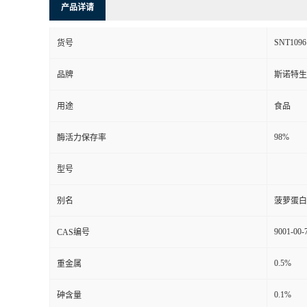
产品详请
SNT1096
货号
品牌
斯诺特生
用途
食品
98%
酶活力保存率
型号
别名
菠萝蛋白
9001-00-
CAS编号
0.5%
重金属
0.1%
砷含量