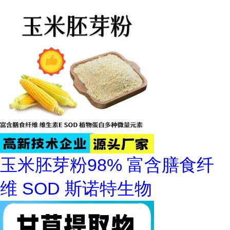
玉米胚芽粉98% 富含膳食纤
维 SOD 斯诺特生物