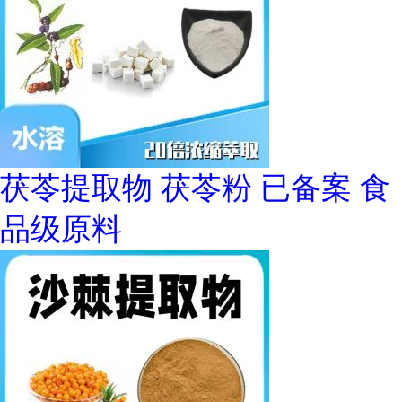
茯苓提取物 茯苓粉 已备案 食
品级原料