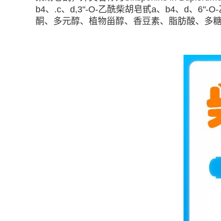
b4、.c、d,3"-O-乙酰柴胡皂甙a、b4、d、
酮、多元醇、植物甾醇、香豆素、脂肪酸、多