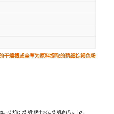
um Willd. 的干燥根或全草为原料提取的精细棕褐色粉
类混合物。柴胡(北柴胡)根中含有柴胡皂甙a、b3、