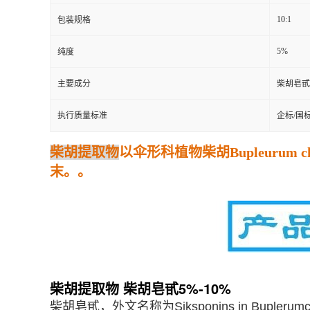
10:1
包装规格
5%
纯度
主要成分
柴胡皂甙
执行质量标准
企标/国
柴胡提取物
以伞形科植物柴胡Bupleurum ch
末。。
柴胡提取物 柴胡皂甙5%-10%
柴胡皂甙，外文名称为Siksponins in Bup