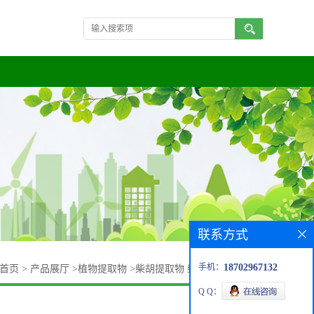
联系方式
手机：
18702967132
首页
>
产品展厅
>
植物提取物
>
柴胡提取物 柴胡皂甙5%~10%
Q Q：