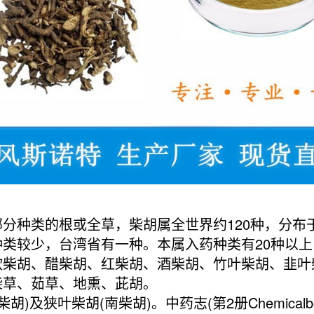
分种类的根或全草，柴胡属全世界约120种，分布于
类较少，台湾省有一种。本属入药种类有20种以
软柴胡、醋柴胡、红柴胡、酒柴胡、竹叶柴胡、韭叶
柴草、茹草、地熏、茈胡。
)及狭叶柴胡(南柴胡)。中药志(第2册Chemical