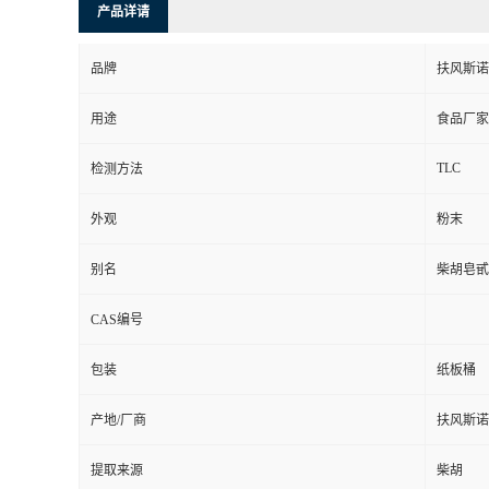
产品详请
品牌
扶风斯诺
用途
食品厂家
TLC
检测方法
外观
粉末
别名
柴胡皂甙
CAS编号
包装
纸板桶
产地/厂商
扶风斯诺
提取来源
柴胡