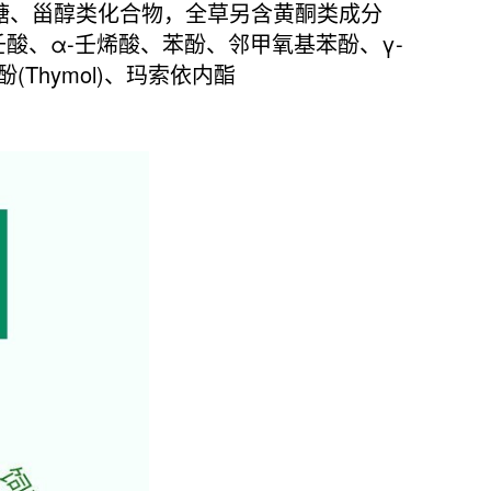
糖、甾醇类化合物，全草另含黄酮类成分
、壬酸、α-壬烯酸、苯酚、邻甲氧基苯酚、γ-
Thymol)、玛索依内酯