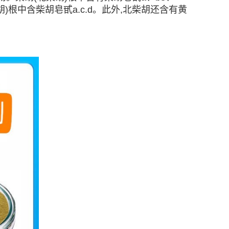
柴胡)根中含柴胡皂甙a.c.d。此外,北柴胡还含有黄