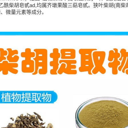
6"-O-乙酰柴胡皂甙ad,均属齐墩果酸三萜皂甙。狭叶柴胡(南
糖、微量元素等成分。