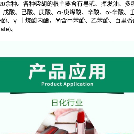
20余种。各种柴胡的根主要含有皂甙、挥发油、多
挥发油有：戊酸、己酸、庚酸、α-庚烯酸、辛酸、α-辛酸
酚、γ-十烷酸内酯，尚含甲苯酚、乙苯酚、百里香酚(
tate)。