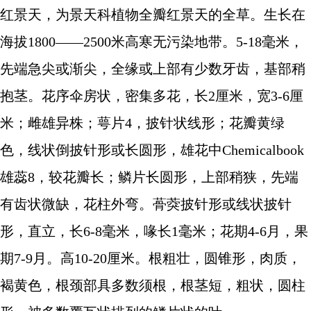
红景天，为景天科植物全瓣红景天的全草。生长在
海拔1800——2500米高寒无污染地带。5-18毫米，
先端急尖或渐尖，全缘或上部有少数牙齿，基部稍
抱茎。花序伞房状，密集多花，长2厘米，宽3-6厘
米；雌雄异株；萼片4，披针状线形；花瓣黄绿
色，线状倒披针形或长圆形，雄花中Chemicalbook
雄蕊8，较花瓣长；鳞片长圆形，上部稍狭，先端
有齿状微缺，花柱外弯。蓇葖披针形或线状披针
形，直立，长6-8毫米，喙长1毫米；花期4-6月，果
期7-9月。高10-20厘米。根粗壮，圆锥形，肉质，
褐黄色，根颈部具多数须根，根茎短，粗状，圆柱