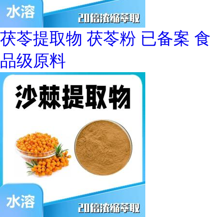
茯苓提取物 茯苓粉 已备案 食
品级原料