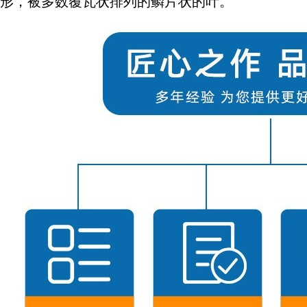
形，被多数覆瓦状排列的鳞片状的叶。