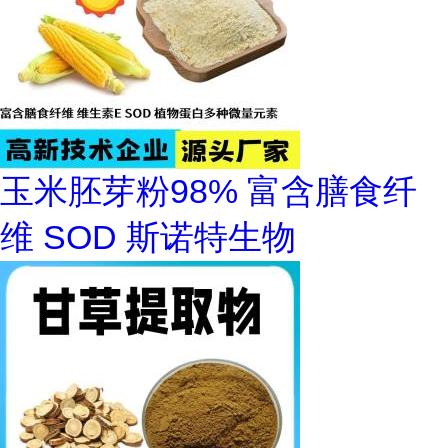
玉米胚芽粉98% 富含膳食纤
维 SOD 斯诺特生物