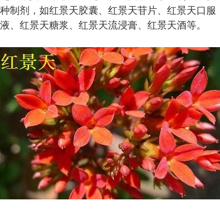
种制剂，如红景天胶囊、红景天苷片、红景天口服
液、红景天糖浆、红景天流浸膏、红景天酒等。