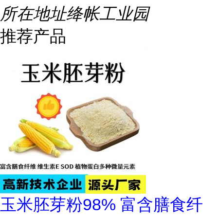
所在地址
绛帐工业园
推荐产品
玉米胚芽粉98% 富含膳食纤