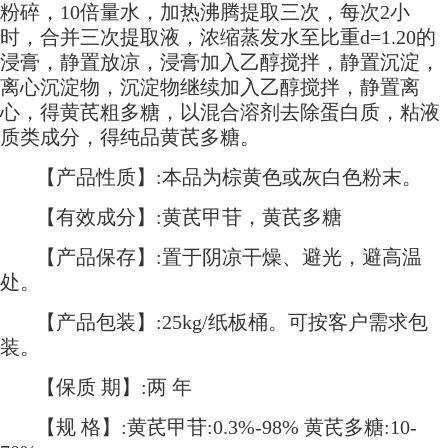
粉碎，10倍量水，加热沸腾提取三次，每次2小
时，合并三次提取液，浓缩蒸发水至比重d=1.20的
浸膏，静置放凉，浸膏加入乙醇搅拌，静置沉淀，
离心沉淀物，沉淀物继续加入乙醇搅拌，静置离
心，得黄芪粗多糖，以混合溶剂去除蛋白质，粘液
质类成分，得纯品黄芪多糖。
【产品性质】:本品为棕黄色或灰白色粉末。
【有效成分】:黄芪甲苷，黄芪多糖
【产品保存】:置于阴凉干燥、避光，避高温
处。
【产品包装】:25kg/纸板桶。可按客户需求包
装。
【保质 期】:两 年
【规 格】:黄芪甲苷:0.3%-98% 黄芪多糖:10-