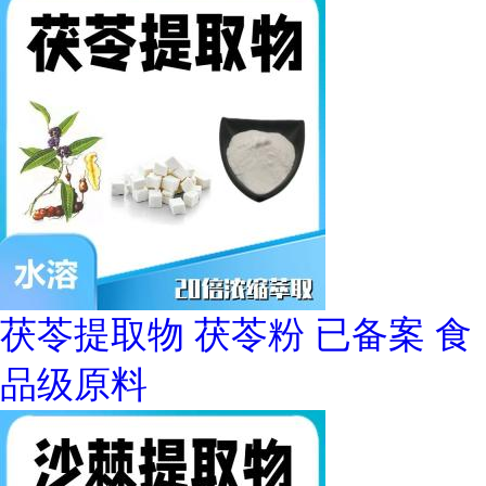
茯苓提取物 茯苓粉 已备案 食
品级原料