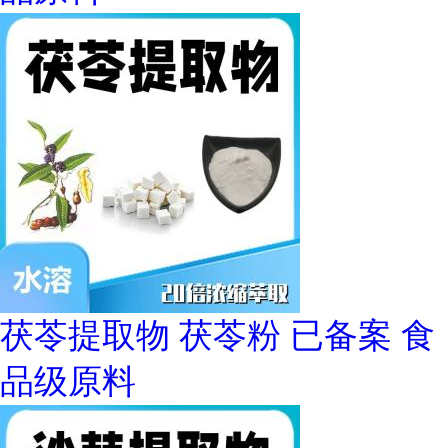
茯苓提取物 茯苓粉 已备案 食
品级原料