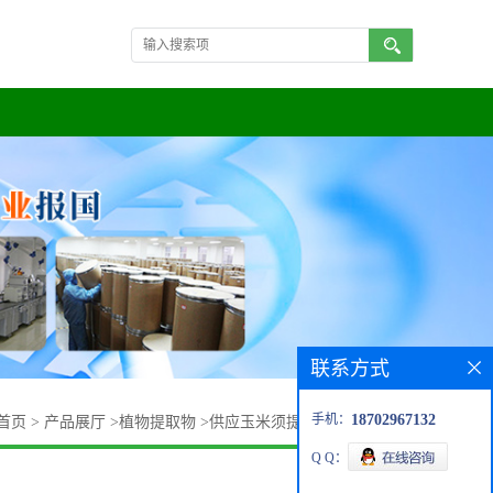
联系方式
手机：
18702967132
首页
>
产品展厅
>
植物提取物
>
供应玉米须提取物 水提玉米粉
Q Q：