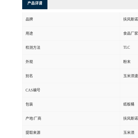
产品详请
品牌
扶风斯诺
用途
食品厂家
TLC
检测方法
外观
粉末
别名
玉米须速
CAS编号
包装
纸板桶
产地/厂商
扶风斯诺
提取来源
玉米须