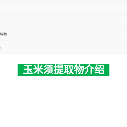
取物
标
玉米须
提取物介绍