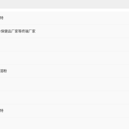
特
/保健品厂家等终端厂家
溶粉
特