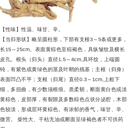
【性味】性温、味甘、辛。
【当归形状】略呈圆柱形，下部有支根3～5条或更多，
长15～25cm。表面黄棕色至棕褐色，具纵皱纹及横长
皮孔。根头（归头）直径1.5～4cm,具环纹，上端圆
钝，有紫色或黄绿色的茎及叶鞘的残基；主根（归身）
表面凹凸不平；支根（归尾）直径0.3～1cm,上粗下
细，多扭曲，有少数须根痕。质柔韧，断面黄白色或淡
黄棕色，皮部厚，有裂隙及多数棕色点状分泌腔，木部
色较淡，形成层环黄棕色。有浓郁的香气，味甘、辛、
微苦。 柴性大、干枯无油或断面呈绿褐色者不可供药