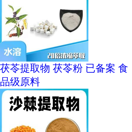
茯苓提取物 茯苓粉 已备案 食
品级原料