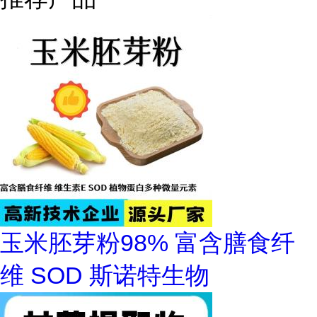
玉米胚芽粉98% 富含膳食纤
维 SOD 斯诺特生物