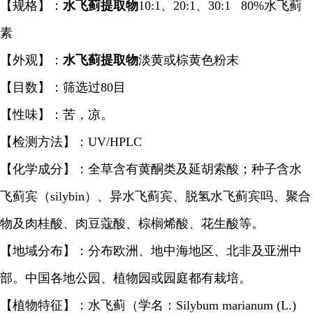
【规格】：
水飞蓟提取物
10:1、20:1、30:1 80%水飞蓟
素
【外观】：
水飞蓟提取物
淡黄或棕黄色粉末
【目数】：筛选过80目
【性味】：苦，凉。
【检测方法】：UV/HPLC
【化学成分】：全草含有黄酮类及延胡索酸；种子含水
飞蓟宾（silybin）、异水飞蓟宾、脱氢水飞蓟宾吗、聚合
物及肉桂酸、肉豆蔻酸、棕榈烯酸、花生酸等。
【地域分布】：分布欧洲、地中海地区、北非及亚洲中
部。中国各地公园、植物园或园庭都有栽培。
【植物特征】：水飞蓟（学名：Silybum marianum (L.)