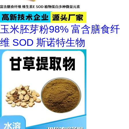
玉米胚芽粉98% 富含膳食纤
维 SOD 斯诺特生物