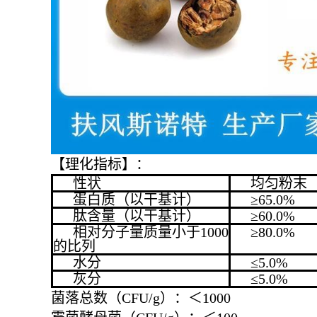
【理化指标】：
性状
均匀粉末
蛋白质（以干基计）
≥65.0%
肽含量（以干基计）
≥60.0%
相对分子量质量小于1000
≥80.0%
的比列
水分
≤5.0%
灰分
≤5.0%
菌落总数（CFU/g）：＜1000