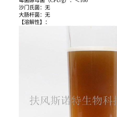
霉菌酵母菌（CFU/g）：＜100
沙门氏菌：无
大肠杆菌：无
【溶解性】：