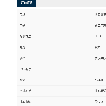
产品详请
品牌
扶风斯诺
用途
食品厂家
HPLC
检测方法
外观
粉末
别名
罗汉果肽
CAS编号
包装
纸板桶
产地/厂商
扶风斯诺
提取来源
罗汉果