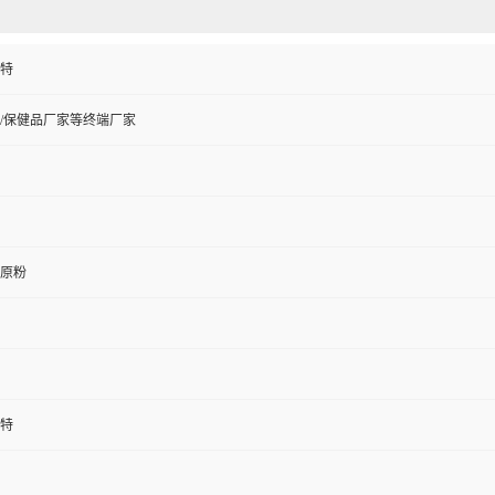
特
/保健品厂家等终端厂家
原粉
特