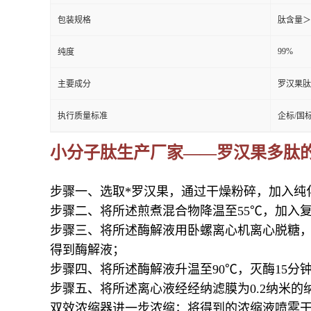
包装规格
肽含量＞
99%
纯度
主要成分
罗汉果肽
执行质量标准
企标/国
小分子肽生产厂家——罗汉果多肽
步骤一、选取*
罗汉果
，
通过干燥粉碎，加入纯
步骤二、将所述煎煮混合物降温至55℃，加入复合蛋
步骤三、将所述酶解液用卧螺离心机离心脱糖，卧螺
得到酶解液；
步骤四、将所述酶解液升温至90℃，灭酶15分钟
步骤五、将所述离心液经经纳滤膜为0.2纳米
双效浓缩器进一步浓缩；将得到的浓缩液喷雾