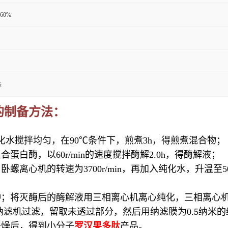
60%
标
的制备方法：
化水搅拌均匀，在90℃条件下，煎煮3h，得煎煮混合物；
白酶，以60r/min的速度搅拌酶解2.0h，得酶解液；
离心机的转速为3700r/min，再加入纯化水，升温至5
；将灭酶后的酶解液用三相离心机离心纯化，三相离心机的转速
的纳滤机过滤，留取未透过部分，然后用纳滤膜为0.5纳米
干燥后，得到小分子
罗汉果
多肽
产品。