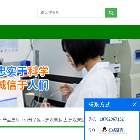
联系方式
手机：
18702967132
>
产品展厅
>
小分子肽
>
罗汉果多肽 罗汉果肽 小分子更快吸收
Q Q：