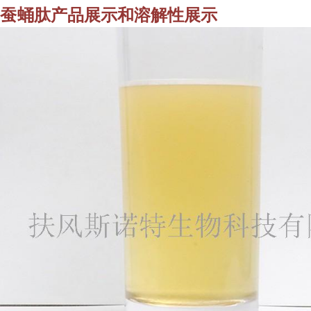
蚕蛹
肽产品展示和溶解性展示