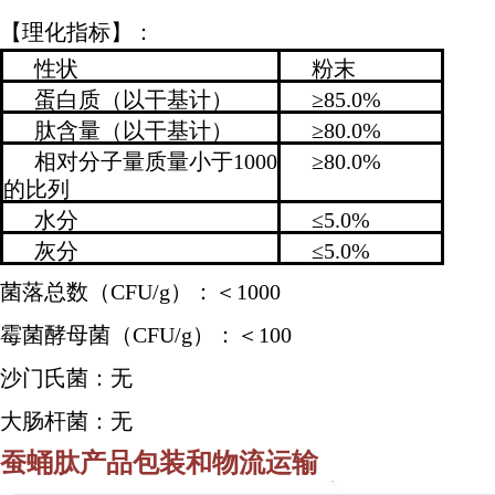
【理化指标】：
性状
粉末
蛋白质（以干基计）
≥85.0%
肽含量（以干基计）
≥80.0%
相对分子量质量小于1000
≥80.0%
的比列
水分
≤5.0%
灰分
≤5.0%
菌落总数（CFU/g）：＜1000
霉菌酵母菌（CFU/g）：＜100
沙门氏菌：无
大肠杆菌：无
蚕蛹
肽
产品包装和物流运输