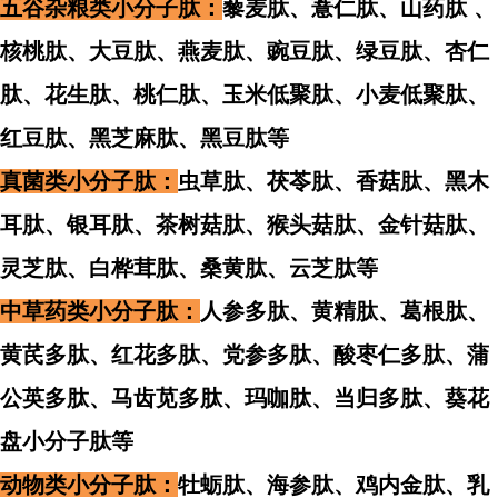
五谷杂粮类小分子肽：
藜麦肽、薏仁肽、山药肽 、
核桃肽、大豆肽、燕麦肽、豌豆肽、绿豆肽、杏仁
肽、
花生肽、
桃仁肽、玉米低聚肽、小麦低聚肽、
红豆肽、黑芝麻肽、黑豆肽等
真菌类小分子肽：
虫草肽、茯苓肽、香菇肽、黑木
耳肽、银耳肽、茶树菇肽、猴头菇肽、金针菇肽、
灵芝肽、白桦茸肽、桑黄肽、云芝肽等
中草药类小分子肽：
人参多肽、黄精肽、葛根肽、
黄芪多肽、红花多肽、党参多肽、酸枣仁多肽、蒲
公英多肽、马齿苋多肽、玛咖肽、当归多肽、葵花
盘小分子肽等
动物类小分子肽：
牡蛎肽、海参肽、鸡内金肽、乳