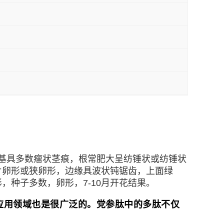
，有乳汁。茎基具多数瘤状茎痕，根常肥大呈纺锤状或纺锤状
片卵形或狭卵形，边缘具波状钝锯齿，上面绿
种子多数，卵形，7-10月开花结果。
应用领域也是很广泛的。党参肽中的多肽不仅