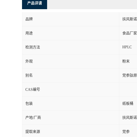
产品详请
品牌
扶风斯诺
用途
食品厂家
HPLC
检测方法
外观
粉末
别名
党参肽原
CAS编号
包装
纸板桶
产地/厂商
扶风斯诺
提取来源
党参