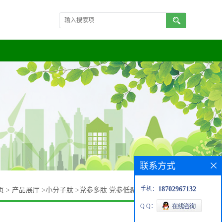
联系方式
手机：
18702967132
页
>
产品展厅
>
小分子肽
>
党参多肽 党参低聚肽80% 小分子肽
Q Q：