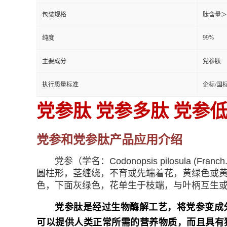
包装规格
肽含量＞
99%
纯度
主要成分
党参肽
执行质量标准
企标/国
党参肽
党参
多肽
党参低
党参和
党参肽产品应用介绍
党参（学名：Codonopsis pilosul
圆柱形，茎缠绕，不育或先端着花，黄绿色或
色，下面灰绿色，花单生于枝端，与叶柄互生或
党参肽是经过生物酶解工艺，将
党参
变成
可以提供人类正常所需的营养物质，而且具有