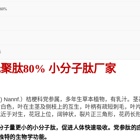
60%
标
聚肽80% 小分子肽厂家
a (Franch.) Nannf.）桔梗科党参属，多年生草本植物
黄白色，叶在主茎及侧枝上的互生，叶柄有疏短刺毛，叶
近于对生，花冠上位，阔钟状，裂片正三角形，花药长形，
分子量更小的小分子肽，促进人体快速吸收。
党参
肽的
独特的生物学功能。