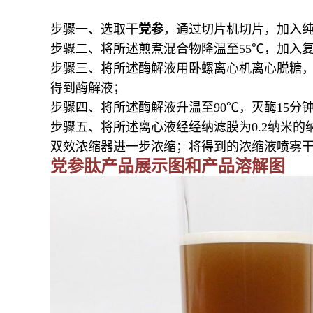
步骤一、选取干
党参
，通过切片机切片，加入纯
步骤二、将所述煎煮混合物降温至55℃，加入复合蛋
步骤三、将所述酶解液用卧螺离心机离心脱糖，卧螺
得到酶解液；
步骤四、将所述酶解液升温至90℃，灭酶15分钟
步骤五、将所述离心液经经纳滤膜为0.2纳米
双效浓缩器进一步浓缩；将得到的浓缩液喷雾
党参
肽产品展示图和产品溶解图