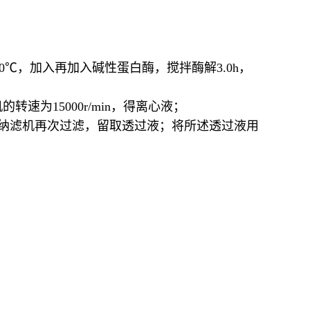
；
0℃，加入再加入碱性蛋白酶，搅拌酶解3.0h，
为15000r/min，得离心液；
的纳滤机再次过滤，留取透过液；将所述透过液用