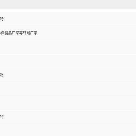
特
/保健品厂家等终端厂家
粉
特