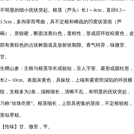
不明显的细小疣状突起。根茎（芦头）长1～4cm，直径0.3～
1.5cm，多拘挛而弯曲，具不定根和稀疏的凹窝状茎痕（芦
碗）。质较硬，断面淡黄白色，显粉性，形成层环纹棕黄色，皮
部有黄棕色的点状树脂道及放射状裂隙。香气特异，味微苦、
甘。
生晒山参：主根与根茎等长或较短，呈人字形、菱形或圆柱形，
长2～10cm。表面灰黄色，具纵纹，上端有紧密而深陷的环状横
纹，支根多为2条，须根细长，清晰不乱，有明显的疣状突起，
习称“珍珠疙瘩”。根茎细长，上部具密集的茎痕，不定根较粗，
形似枣核。
【性味】甘、微苦，平。