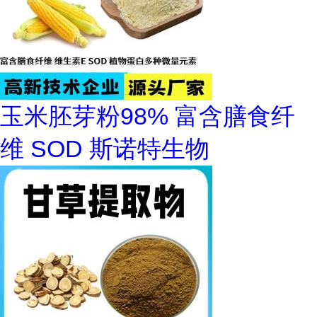
玉米胚芽粉98% 富含膳食纤
维 SOD 斯诺特生物