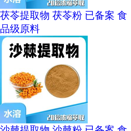
茯苓提取物 茯苓粉 已备案 食
品级原料
沙棘提取物 沙棘粉 已备案 食