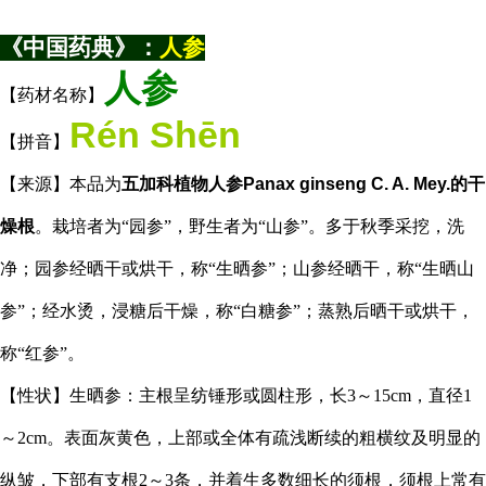
《中国药典》：
人参
人参
【药材名称】
Rén Shēn
【拼音】
【来源】本品为
五加科植物人参Panax ginseng C. A. Mey.的干
燥根
。栽培者为“园参”，野生者为“山参”。多于秋季采挖，洗
净；园参经晒干或烘干，称“生晒参”；山参经晒干，称“生晒山
参”；经水烫，浸糖后干燥，称“白糖参”；蒸熟后晒干或烘干，
称“红参”。
【性状】生晒参：主根呈纺锤形或圆柱形，长3～15cm，直径1
～2cm。表面灰黄色，上部或全体有疏浅断续的粗横纹及明显的
纵皱，下部有支根2～3条，并着生多数细长的须根，须根上常有