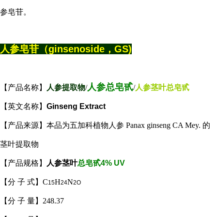
参皂苷。
人参皂苷
（ginsenoside，GS)
人参总皂甙
【产品名称】
人参提取物
/
/
人参茎叶总皂甙
【英文名称】
Ginseng Extract
【产品来源】本品为五加科植物人参 Panax ginseng CA Mey. 的
茎叶提取物
【产品规格】
人参茎叶
总皂甙4% UV
【分 子 式】C
H
N
15
24
2O
【分 子 量】248.37