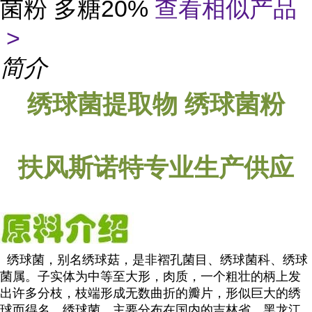
菌粉 多糖20%
查看相似产品
>
简介
提取物
绣球菌
绣球菌
粉
扶风斯诺特专业生产供应
绣球菌，别名绣球菇，是非褶孔菌目、绣球菌科、绣球
菌属。子实体为中等至大形，肉质，一个粗壮的柄上发
出许多分枝，枝端形成无数曲折的瓣片，形似巨大的绣
球而得名。绣球菌，主要分布在国内的吉林省，黑龙江