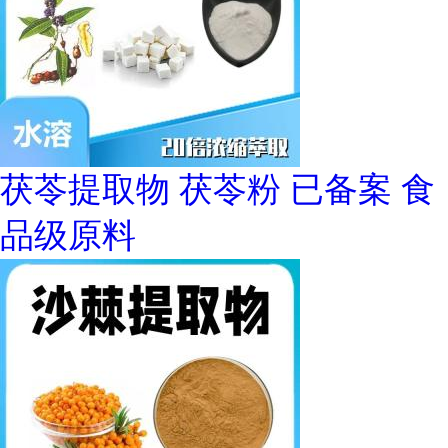
茯苓提取物 茯苓粉 已备案 食
品级原料