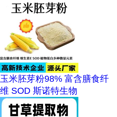
玉米胚芽粉98% 富含膳食纤
维 SOD 斯诺特生物