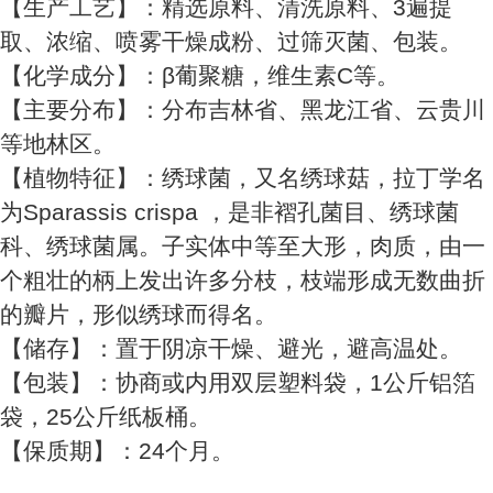
【生产工艺】：精选原料、清洗原料、3遍提
取、浓缩、喷雾干燥成粉、过筛灭菌、包装。
【化学成分】：β葡聚糖，维生素C等。
【主要分布】：分布吉林省、黑龙江省、云贵川
等地林区。
【植物特征】：绣球菌，又名绣球菇，拉丁学名
为Sparassis crispa ，是非褶孔菌目、绣球菌
科、绣球菌属。子实体中等至大形，肉质，由一
个粗壮的柄上发出许多分枝，枝端形成无数曲折
的瓣片，形似绣球而得名。
【储存】：置于阴凉干燥、避光，避高温处。
【包装】：协商或内用双层塑料袋，1公斤铝箔
袋，25公斤纸板桶。
【保质期】：24个月。