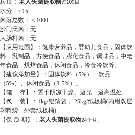
粒度：
老人头菌
提取物
过100目
水分：≤5%
菌落总数：＜1000
沙门氏菌：无
大肠杆菌：无
【应用范围】：健康营养品，婴幼儿食品，固体饮
料，乳制品，方便食品，膨化食品，调味品，中老
年食品，烘焙食品，休闲食品，冷食冷饮等。
【建议添加量】：固体饮料（5%）、饮品
（5%）、休闲食品（3-5%）。
【储 存】：置于阴凉干燥、避光，避高温处。
【包 装】：1kg/铝箔袋， 25kg/纸板桶(内用双层
塑料袋，外套纸板桶)。
。
【保 质 期】：
老人头菌
提取物
24个月