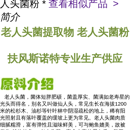
人头菌粉 *
查看相似产品 >
简介
提取物
老人头菌
老人头菌
粉
扶风斯诺特专业生产供应
老人头菌，菌体短胖肥硕，菌盖厚实、菌满如老寿星的
光头而得名，别名又叫做仙人头，常见生长在海拔1200
米的松杉木、油杉等针叶林中阴湿疏松的地上，稀有阳
光照射且有落叶覆盖的缓坡上更为常见。老人头菌肉质
细腻糯滑，富有弹性且滋味鲜美，可与鲍鱼媲美，故被