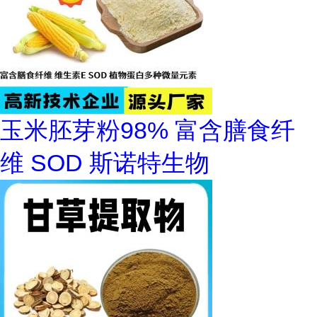
玉米胚芽粉98% 富含膳食纤
维 SOD 斯诺特生物