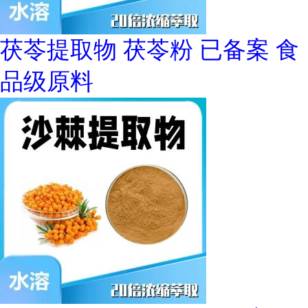
茯苓提取物 茯苓粉 已备案 食
品级原料