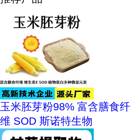
玉米胚芽粉98% 富含膳食纤
维 SOD 斯诺特生物