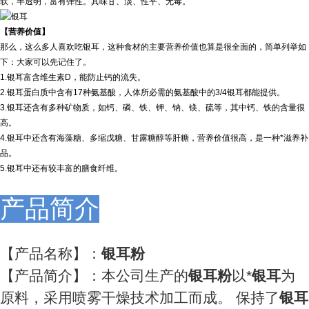
软，半透明，富有弹性。其味甘、淡、性平、无毒。
【营养价值】
那么，这么多人喜欢吃银耳，这种食材的主要营养价值也算是很全面的，简单列举如
下：大家可以先记住了。
1.银耳富含维生素D，能防止钙的流失。
2.银耳蛋白质中含有17种氨基酸，人体所必需的氨基酸中的3/4银耳都能提供。
3.银耳还含有多种矿物质，如钙、磷、铁、钾、钠、镁、硫等，其中钙、铁的含量很
高。
4.银耳中还含有海藻糖、多缩戊糖、甘露糖醇等肝糖，营养价值很高，是一种*滋养补
品。
5.银耳中还有较丰富的膳食纤维。
产品简介
【产品名称】：
银耳粉
【产品简介】：本公司生产的
银耳
粉
以*
银耳
为
原料，采用喷雾干燥技术加工而成。 保持了
银耳