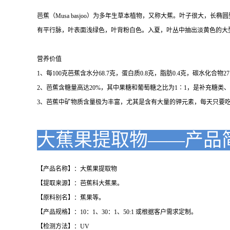
芭蕉（Musa basjoo）为多年生草本植物，又称大蕉。叶子很大，
有平行脉，叶表面浅绿色，叶背粉白色。入夏，叶丛中抽出淡黄色的大
营养价值
1、每100克芭蕉含水分68.7克，蛋白质0.8克，脂肪0.4克，碳水化合物27
2、芭蕉含糖量高达20%，其中果糖和葡萄糖之比为1∶1，是补充糖类
3、芭蕉中矿物质含量极为丰富，尤其是含有大量的钾元素，每天只要
大蕉果
提取物——产品
【产品名称】：大蕉果提取物
【提取来源】：芭蕉科大蕉果。
【原料别名】：蕉果等。
【产品规格】：10：1、30：1、50:1 或根据客户需求定制。
【检测方法】：UV