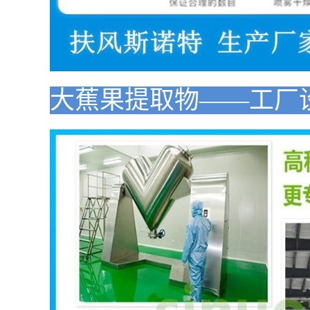
大蕉果
提取物
——工厂