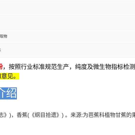
取物
标
粉
，按照行业标准规范生产，纯度及微生物指标检
和意见。
介绍
志》)，
香蕉
(《纲目拾遗》) 。来源:为芭蕉科植物甘蕉的