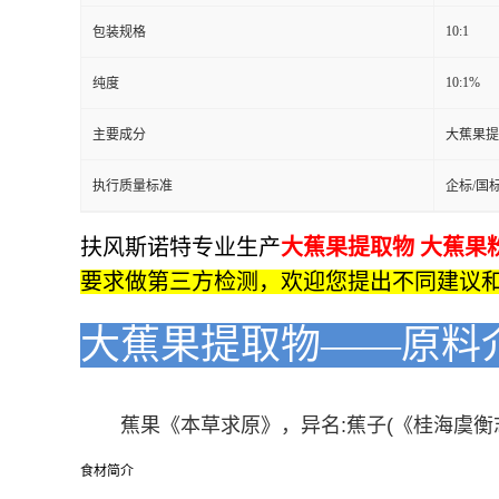
10:1
包装规格
10:1%
纯度
主要成分
大蕉果提
执行质量标准
企标/国
扶风斯诺特专业生产
大蕉果提取物 大蕉果
要求做第三方检测，欢迎您提出不同建议
大蕉果提取物——原料
蕉果《本草求原》，异名:蕉子(《桂海虞衡
食材简介