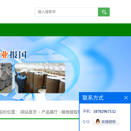
联系方式
手机：
18702967132
前的位置：
网站首页
>
产品展厅
>
植物提取物
>
大蕉果提取物
Q Q：