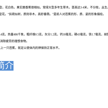
长椭圆型，花白色，果实跟香蕉很相似。常绿大型多年生草木。茎高达3-4米，不分枝，
型花。“扶疏似树，质则非木，高舒垂荫。”是前人对芭蕉的形、质、姿的形象描绘。
.4克，热量486千焦，粗纤维0.5克，灰分1.2克，钙18毫克，磷43毫克，铁1.7毫克，胡
、消除疲劳的理想食物。
吃上一只芭蕉，就足以使体内的钾保持正常水平。
简介