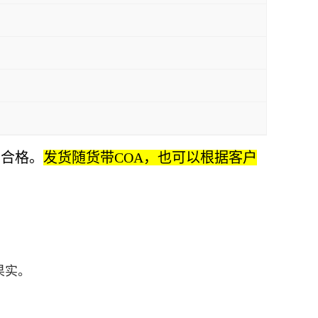
测合格。
发货随货带COA，也可以根据客户
果实。