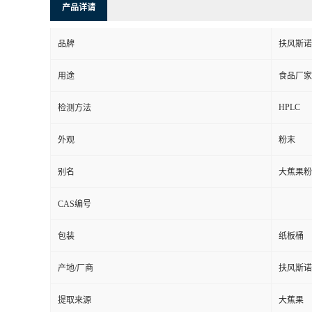
产品详请
品牌
扶风斯诺
用途
食品厂家
HPLC
检测方法
外观
粉末
别名
大蕉果粉
CAS编号
包装
纸板桶
产地/厂商
扶风斯诺
提取来源
大蕉果