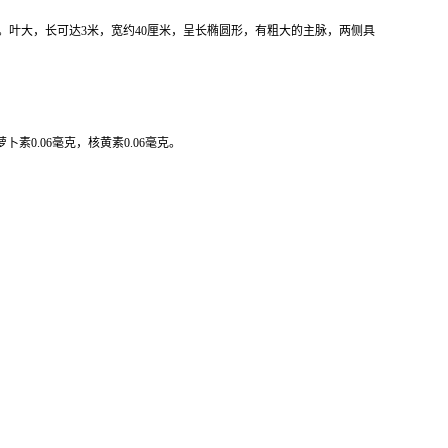
丛生。叶大，长可达3米，宽约40厘米，呈长椭圆形，有粗大的主脉，两侧具
萝卜素0.06毫克，核黄素0.06毫克。