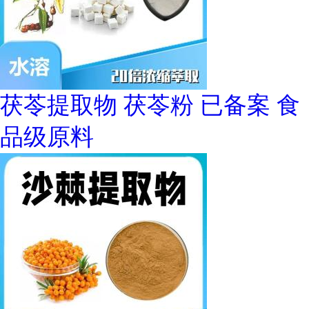
茯苓提取物 茯苓粉 已备案 食
品级原料