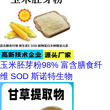
玉米胚芽粉98% 富含膳食纤
维 SOD 斯诺特生物