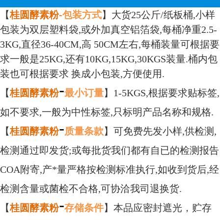
【
桂圆酵素粉-
包装方式
】大货25公斤/纸板桶,小样
包装为双层塑料袋,或外加真空铝箔袋,每桶净重2.5-
3KG,直径36-40CM,高 50CM左右,每桶装量可根据要
求一般是25KG,还有10KG,15KG,30KGS装量.桶内包
装也可根据要求 换成小包装,方便使用.
-
【
桂圆
酵素粉
最小订量
】1-5KGS,根据要求贴标签,
如不要求,一般为中性标签,只标明产品名称和规格.
-
【
桂圆
酵素粉
质量条款
】可免费先发小样,供检测,
检测通过即发货;或每批货我们都有自已的检测报告
COA附寄,产*量严格按检测标准执行,如收到货后,经
检测含量或菌检不合格,可协洽我司退换货.
-
【
桂圆
酵素粉
存储条件
】本品应密封遮光，贮存