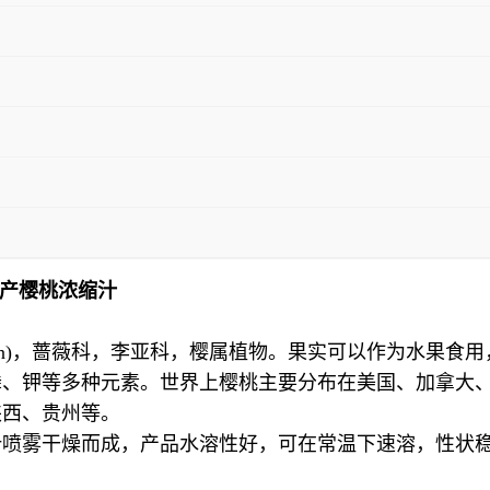
生产樱桃浓缩汁
ndl.) G. Don)，蔷薇科，李亚科，樱属植物。果实可以作为水果食
用
磷、钾等多种元素。世界上樱桃主要分布在美国、加拿大
陕西、贵州等。
汁喷雾干燥而成，产品水溶性
好，可在常温下速溶，
性状