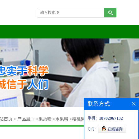
联系方式
手机：
18702967132
站首页
>
产品展厅
>
果蔬粉
>
水果粉
>
樱桃果粉 全水溶樱桃粉
Q Q：