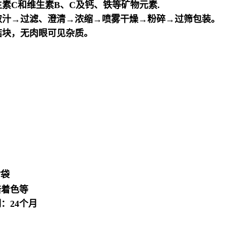
C和维生素B、C及钙、铁等矿物元素.
汁→过滤、澄清→浓缩→喷雾干燥→粉碎→过筛包装。
块，无肉眼可见杂质。
）
/袋
培着色等
：24个月