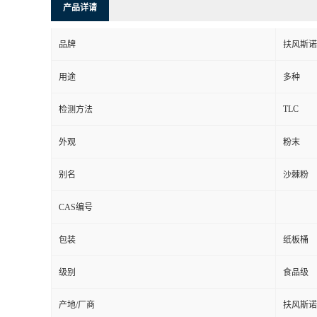
产品详请
品牌
扶风斯诺
用途
多种
TLC
检测方法
外观
粉末
别名
沙棘粉
CAS编号
包装
纸板桶
级别
食品级
产地/厂商
扶风斯诺