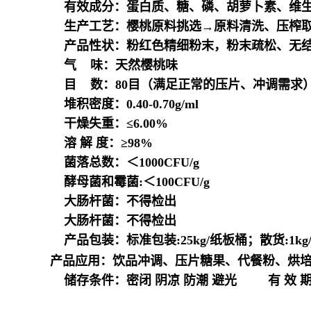
有效成分：蛋白质、糖、磷、胡萝卜素、维生素
生产工艺：樱桃原料挑选→原料清洗、压榨取
产品性状：粉红色精细粉末，粉末疏松、无结
气 味：天然樱桃味
目 数：80目（满足正常的压片、冲调需求
堆积密度：0.40-0.70g/ml
干燥失重：≤6.00%
溶 解 度：≥98%
菌落总数：＜1000CFU/g
酵母菌和霉菌:＜100CFU/g
大肠杆菌：不得检出
大肠杆菌：不得检出
产品包装：标准包装:25kg/纸板桶；散货:1kg
产品应用：饮品冲调、压片糖果、代餐粉、烘
储存条件：密闭 阴凉 防潮 避光 有 效 期