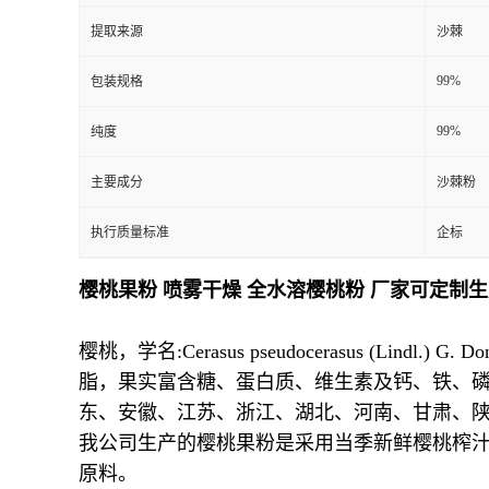
提取来源
沙棘
99%
包装规格
99%
纯度
主要成分
沙棘粉
执行质量标准
企标
樱桃果粉 喷雾干燥 全水溶樱桃粉 厂家可定制
樱桃，学名:Cerasus pseudocerasus (Li
脂，果实富含糖、蛋白质、维生素及钙、铁、
东、安徽、江苏、浙江、湖北、河南、甘肃、
我公司生产的樱桃果粉是采用当季新鲜樱桃榨
原料。