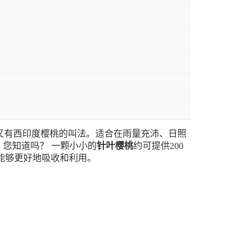
区，故又有西印度樱桃的叫法。适合在雨量充沛、日照
。
您知道吗？ 一颗小小的
针叶樱桃
约可提供200
C能够更好地吸收和利用。