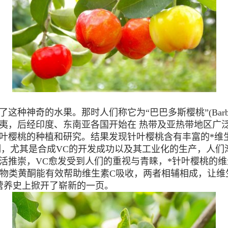
种神奇的水果。那时人们称它为“巴巴多斯樱桃”(Barbados
威夷，后经印度、东南亚各国开始在 热带及亚热带地区广
针叶樱桃的种植和研究。结果发现针叶樱桃含有丰富的*维
，尤其是合成VC的开发成功以及其工业化的生产，人们
生活推崇，VC愈发受到人们的重视与青睐，*针叶樱桃的
生物类黄酮能有效帮助维生素C吸收，两者相辅相成，让维
营养史上掀开了崭新的一页。