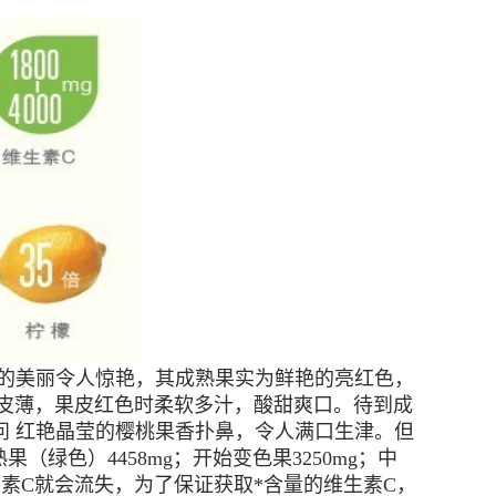
的的美丽令人惊艳，其成熟果实为鲜艳的亮红色，
状，皮薄，果皮红色时柔软多汁，酸甜爽口。待到成
问 红艳晶莹的樱桃果香扑鼻，令人满口生津。但
绿色）4458mg；开始变色果3250mg；中
维生素C就会流失，为了保证获取*含量的维生素C，