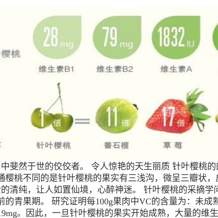
中斐然于世的佼佼者。 令人惊艳的天生丽质 针叶樱桃
。与普通樱桃不同的是针叶樱桃的果实有三浅沟，微呈三瓣
的清纯，让人如置仙境，心醉神迷。 针叶樱桃的采摘学
青果期。 研究证明每100g果肉中VC的含量为：未成熟果（
熟果1219mg。因此，一旦针叶樱桃的果实开始成熟，大量的