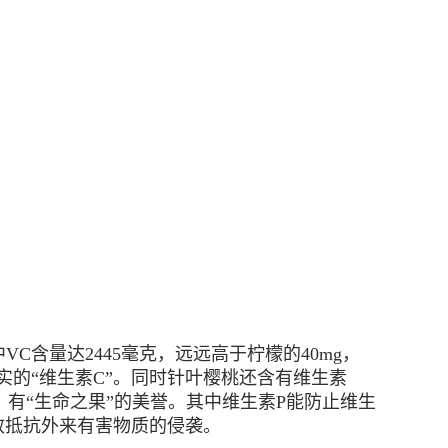
C含量达2445毫克，远远高于柠檬的40mg，
其实的“维生素C”。同时针叶樱桃还含有维生素
，有“生命之果”的美誉。其中维生素P能防止维生
效抵抗外来有害物质的侵袭。