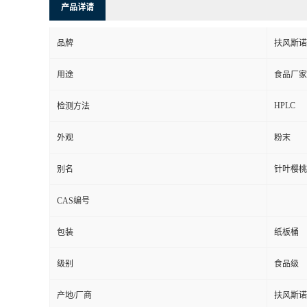
产品详请
品牌
扶风斯诺
用途
食品厂家
HPLC
检测方法
外观
粉末
别名
针叶樱桃
CAS编号
包装
纸板桶
级别
食品级
产地/厂商
扶风斯诺