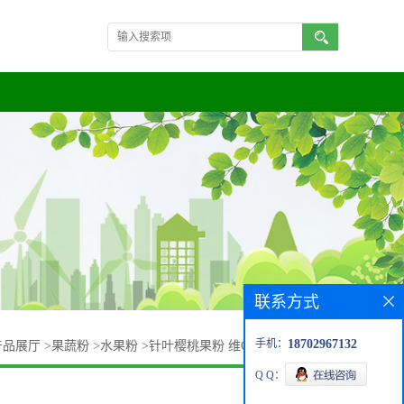
联系方式
手机：
18702967132
产品展厅
>
果蔬粉
>
水果粉
>
针叶樱桃果粉 维C17% 针叶樱桃粉
Q Q：