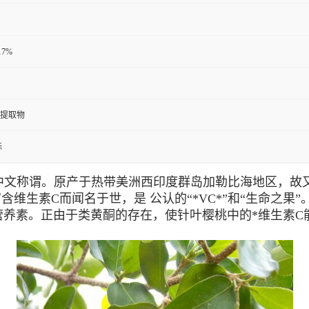
7%
提取物
标
rry）的中文称谓。原产于热带美洲西印度群岛加勒比海地
生素C而闻名于世，是 公认的“*VC*”和“生命之果”
物营养素。正由于类黄酮的存在，使针叶樱桃中的*维生素