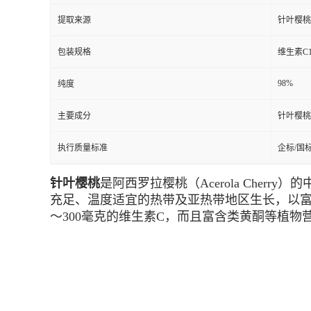
提取来源
针叶樱桃
包装规格
维生素C1
98%
纯度
主要成分
针叶樱桃
执行质量标准
企标/国
针叶樱桃
是阿西罗拉樱桃（Acerola Che
充足、温度适宜的热带及亚热带地区生长，以富含维
～300毫克的维生素C，而且富含类黄酮等植