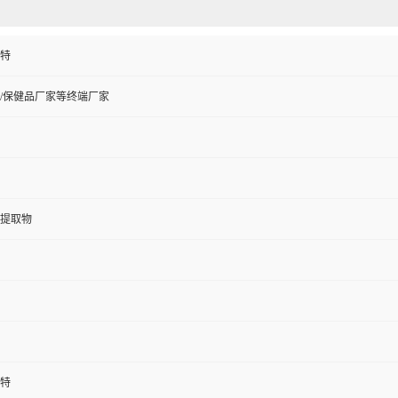
特
/保健品厂家等终端厂家
提取物
特