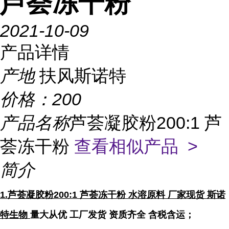
芦荟冻干粉
2021-10-09
产品详情
产地
扶风斯诺特
价格：
200
产品名称
芦荟凝胶粉200:1 芦
荟冻干粉
查看相似产品 >
简介
1.
芦荟凝胶粉200:1 芦荟冻干粉 水溶原料
厂家现货 斯诺
特生物
量大从优
工厂发货
资质齐全
含税含运
；