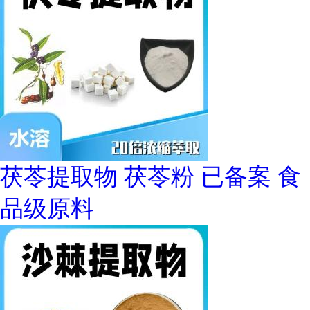
茯苓提取物 茯苓粉 已备案 食
品级原料