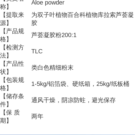
Aloe powder
称】
【提取来
为双子叶植物百合科植物库拉索芦荟凝
源】
胶
【产品规
芦荟凝胶粉200:1
格】
【检测方
TLC
法】
【产品性
类白色精细粉末
状】
【包装规
1-5kg/铝箔袋、硬纸箱，25kg/纸板桶
格】
【储存条
通风干燥，阴凉防蛀，避光保存
件】
【保 质
两年
期】