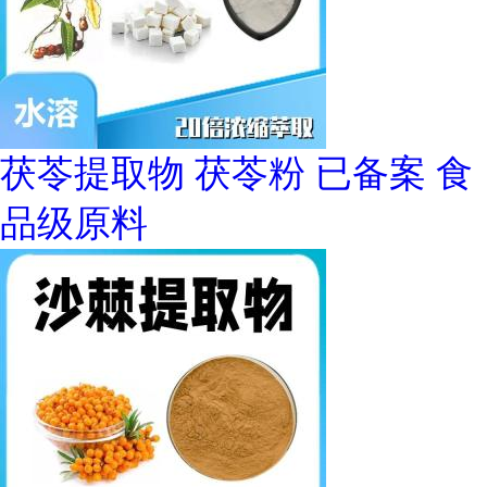
茯苓提取物 茯苓粉 已备案 食
品级原料