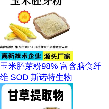
玉米胚芽粉98% 富含膳食纤
维 SOD 斯诺特生物