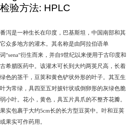
检验方法: HPLC
番泻是一种生长在印度，巴基斯坦，中国南部和其
它众多地方的灌木。其名称是由阿拉伯语单
词"sena"衍生而来，并自9世纪以来便用于古印度和
古希腊医药中。该灌木可长到大约两英尺高，长着
绿色的茎干，豆荚和黄色铲状外形的叶子。其互生
叶为常绿，具四至五对披针状或倒卵形的灰绿色脆
弱小叶。花小，黄色，具五片具爪的不整齐花瓣。
果实包裹于大约5cm长的长方型豆荚中。叶和豆荚
或果实可作药用。