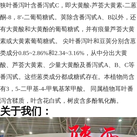
狭叶番泻叶含番泻甙C，即大黄酸-芦荟大黄素-二蒽
酮-8，8′-二葡萄糖甙。荚除含番泻甙A、B以外，还
有大黄酸和大黄酚的葡萄糖甙，并有痕量芦荟大黄
素或大黄素葡萄糖甙。 尖叶番泻叶和豆荚分别含葸
类成分0.85~2.86%和2.34~3.16%，从中分出大黄
酸、芦荟大黄素、少量大黄酚及番泻甙A、B、C等
番泻甙。这些蒽类成分都成糖甙存在。本植物尚含
有3，5-二甲基-4-甲氧基苯甲酸。 同属植物耳叶番
泻含鞣质，叶含花白甙，树皮含多酚氧化酶。
关于我们：