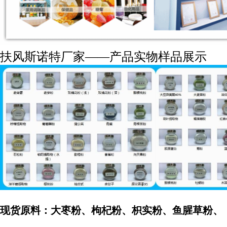
扶风斯诺特厂家——产品实物样品展示
现货原料：大枣粉、枸杞粉、枳实粉、鱼腥草粉、