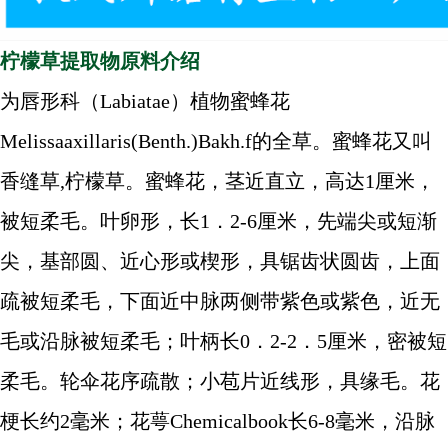
柠檬草提取物原料介绍
为唇形科（Labiatae）植物蜜蜂花
Melissaaxillaris(Benth.)Bakh.f的全草。蜜蜂花又叫
香缝草,柠檬草。蜜蜂花，茎近直立，高达1厘米，
被短柔毛。叶卵形，长1．2-6厘米，先端尖或短渐
尖，基部圆、近心形或楔形，具锯齿状圆齿，上面
疏被短柔毛，下面近中脉两侧带紫色或紫色，近无
毛或沿脉被短柔毛；叶柄长0．2-2．5厘米，密被短
柔毛。轮伞花序疏散；小苞片近线形，具缘毛。花
梗长约2毫米；花萼Chemicalbook长6-8毫米，沿脉