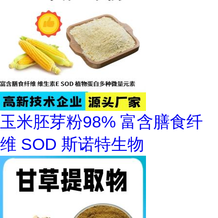
玉米胚芽粉98% 富含膳食纤
维 SOD 斯诺特生物