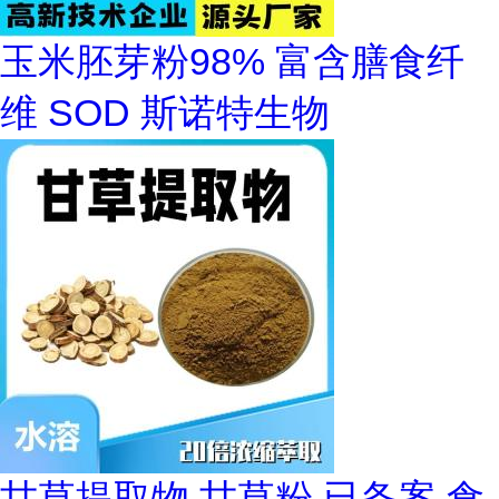
玉米胚芽粉98% 富含膳食纤
维 SOD 斯诺特生物
甘草提取物 甘草粉 已备案 食