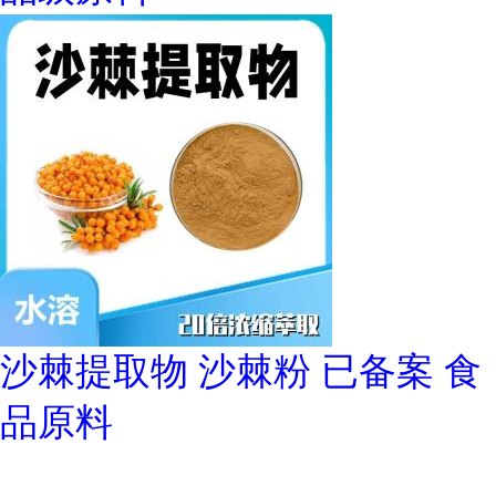
沙棘提取物 沙棘粉 已备案 食
品原料